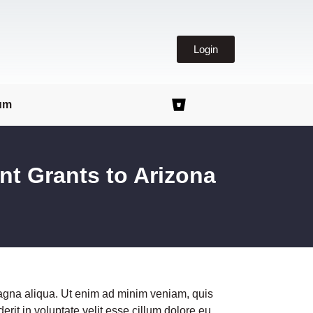
Login
um
t Grants to Arizona
magna aliqua. Ut enim ad minim veniam, quis
rit in voluptate velit esse cillum dolore eu