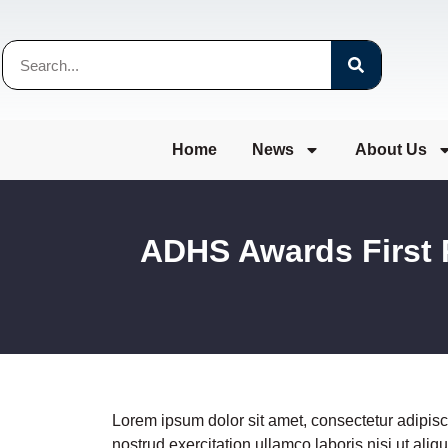
Home
News
About Us
ADHS Awards First 
Lorem ipsum dolor sit amet, consectetur adipisc
nostrud exercitation ullamco laboris nisi ut ali