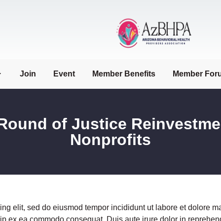
Join
Event
Member Benefits
Member For
Round of Justice Reinvestmen
Nonprofits
ing elit, sed do eiusmod tempor incididunt ut labore et dolore 
quip ex ea commodo consequat. Duis aute irure dolor in reprehende